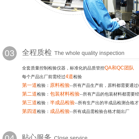
03
全程质检
The whole quality inspection
QA和QC团队
全套质量控制检验仪器，标准化的品质管控
4道
每个产品出厂前需经过
检验
第一道
原料检验
检验：
--所有产品生产前，原料都需要通过
第二道
包装材料检验
检验：
--所有产品的包装材料都需要
第三道
半成品检验
检验：
--所有生产出的半成品检测合格
第四道
成品检验
检验：
--所有成品需检验合格才能出厂
04
贴心服务
Close service