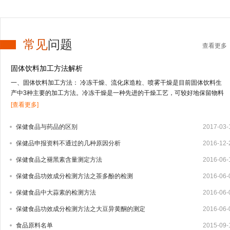
常见
问题
查看更多
固体饮料加工方法解析
一、固体饮料加工方法： 冷冻干燥、流化床造粒、喷雾干燥是目前固体饮料生
产中3种主要的加工方法。冷冻干燥是一种先进的干燥工艺，可较好地保留物料
的营养及风味成分，但投资高，应用受到限制；流化床造粒适合于低果汁或不含
[查看更多]
果汁物料的干燥；喷雾干燥技术适合于干燥高果汁含量的液态物料，由于物料受
热温度低、时间短，能较好地保留物料的营养及风味成分。固体饮料的其它加工
保健食品与药品的区别
2017-03-
方法还有喷雾冷冻干燥、真空干燥等方式。1、冻干法 冻干法是将物料中的水冻
保健品申报资料不通过的几种原因分析
2016-12-
结成固体的冰，在真空条件下，使水直接升华变成水蒸汽逸出，从而把水从物料
中脱除。其特点是营养物质及挥发性成分保存完好，但加工成本高，因而用冻干
保健食品之褪黑素含量测定方法
2016-06-
法生产固体饮料还很少，只有少部分附加值较高的产品如速溶茶粉、咖啡粉中应
用。2、流化床造粒 造粒技术有湿法造粒、干法造粒、快速搅拌制粒技术以及流
保健食品功效成分检测方法之茶多酚的检测
2016-06-
化床造粒等4种。流化床造粒又称沸腾造粒，是将常规湿法制粒的混合、制粒、
保健食品中大蒜素的检测方法
2016-06-
干燥等3个步骤在密闭容器内一次完成的新型制粒技术，可大大减少辅料量，制
出的颗粒大小均匀，效果好。1959年，美国威斯康星州的Wurster博士首先提出
保健食品功效成分检测方法之大豆异黄酮的测定
2016-06-
流化床制粒技术，随后该技术迅速发展，并广泛用于制药、食品及化工业。我国
食品原料名单
2015-09-
于20世纪80年代相...