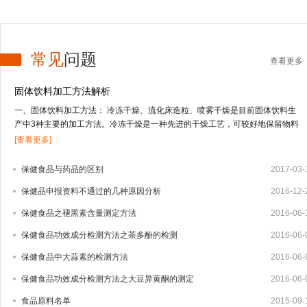
常见
问题
查看更多
固体饮料加工方法解析
一、固体饮料加工方法： 冷冻干燥、流化床造粒、喷雾干燥是目前固体饮料生
产中3种主要的加工方法。冷冻干燥是一种先进的干燥工艺，可较好地保留物料
的营养及风味成分，但投资高，应用受到限制；流化床造粒适合于低果汁或不含
[查看更多]
果汁物料的干燥；喷雾干燥技术适合于干燥高果汁含量的液态物料，由于物料受
热温度低、时间短，能较好地保留物料的营养及风味成分。固体饮料的其它加工
保健食品与药品的区别
2017-03-
方法还有喷雾冷冻干燥、真空干燥等方式。1、冻干法 冻干法是将物料中的水冻
保健品申报资料不通过的几种原因分析
2016-12-
结成固体的冰，在真空条件下，使水直接升华变成水蒸汽逸出，从而把水从物料
中脱除。其特点是营养物质及挥发性成分保存完好，但加工成本高，因而用冻干
保健食品之褪黑素含量测定方法
2016-06-
法生产固体饮料还很少，只有少部分附加值较高的产品如速溶茶粉、咖啡粉中应
用。2、流化床造粒 造粒技术有湿法造粒、干法造粒、快速搅拌制粒技术以及流
保健食品功效成分检测方法之茶多酚的检测
2016-06-
化床造粒等4种。流化床造粒又称沸腾造粒，是将常规湿法制粒的混合、制粒、
保健食品中大蒜素的检测方法
2016-06-
干燥等3个步骤在密闭容器内一次完成的新型制粒技术，可大大减少辅料量，制
出的颗粒大小均匀，效果好。1959年，美国威斯康星州的Wurster博士首先提出
保健食品功效成分检测方法之大豆异黄酮的测定
2016-06-
流化床制粒技术，随后该技术迅速发展，并广泛用于制药、食品及化工业。我国
食品原料名单
2015-09-
于20世纪80年代相...