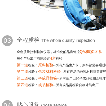
03
全程质检
The whole quality inspection
QA和QC团队
全套质量控制检验仪器，标准化的品质管控
4道
每个产品出厂前需经过
检验
第一道
原料检验
检验：
--所有产品生产前，原料都需要通过
第二道
包装材料检验
检验：
--所有产品的包装材料都需要
第三道
半成品检验
检验：
--所有生产出的半成品检测合格
第四道
成品检验
检验：
--所有成品需检验合格才能出厂
04
贴心服务
Close service