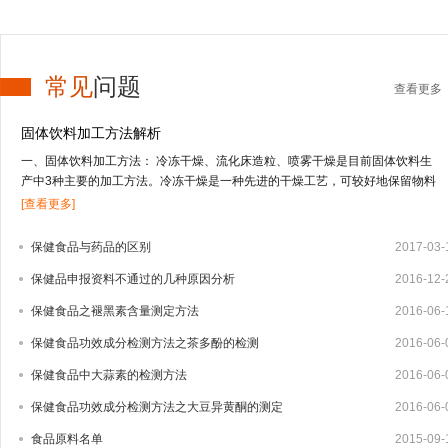
常见
问题
查看更多
固体饮料加工方法解析
一、固体饮料加工方法： 冷冻干燥、流化床造粒、喷雾干燥是目前固体饮料生
产中3种主要的加工方法。冷冻干燥是一种先进的干燥工艺，可较好地保留物料
的营养及风味成分，但投资高，应用受到限制；流化床造粒适合于低果汁或不含
[查看更多]
果汁物料的干燥；喷雾干燥技术适合于干燥高果汁含量的液态物料，由于物料受
热温度低、时间短，能较好地保留物料的营养及风味成分。固体饮料的其它加工
保健食品与药品的区别
2017-03-
方法还有喷雾冷冻干燥、真空干燥等方式。1、冻干法 冻干法是将物料中的水冻
保健品申报资料不通过的几种原因分析
2016-12-
结成固体的冰，在真空条件下，使水直接升华变成水蒸汽逸出，从而把水从物料
中脱除。其特点是营养物质及挥发性成分保存完好，但加工成本高，因而用冻干
保健食品之褪黑素含量测定方法
2016-06-
法生产固体饮料还很少，只有少部分附加值较高的产品如速溶茶粉、咖啡粉中应
用。2、流化床造粒 造粒技术有湿法造粒、干法造粒、快速搅拌制粒技术以及流
保健食品功效成分检测方法之茶多酚的检测
2016-06-
化床造粒等4种。流化床造粒又称沸腾造粒，是将常规湿法制粒的混合、制粒、
保健食品中大蒜素的检测方法
2016-06-
干燥等3个步骤在密闭容器内一次完成的新型制粒技术，可大大减少辅料量，制
出的颗粒大小均匀，效果好。1959年，美国威斯康星州的Wurster博士首先提出
保健食品功效成分检测方法之大豆异黄酮的测定
2016-06-
流化床制粒技术，随后该技术迅速发展，并广泛用于制药、食品及化工业。我国
食品原料名单
2015-09-
于20世纪80年代相...